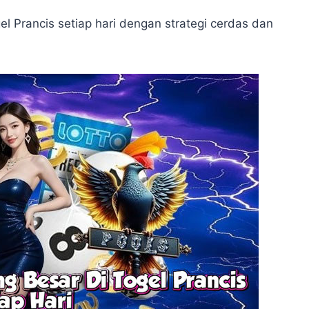
 Prancis setiap hari dengan strategi cerdas dan