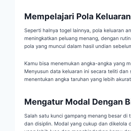
Mempelajari Pola Keluaran 
Seperti halnya togel lainnya, pola keluaran a
meningkatkan peluang menang, dengan rutin m
pola yang muncul dalam hasil undian sebelu
Kamu bisa menemukan angka-angka yang memil
Menyusun data keluaran ini secara teliti da
menentukan angka taruhan yang lebih akurat
Mengatur Modal Dengan Bij
Salah satu kunci gampang menang besar di t
dan disiplin. Modal yang cukup dan dikelol