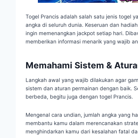
Togel Prancis adalah salah satu jenis togel 
angka di seluruh dunia. Keseruan dan hadi
ingin memenangkan jackpot setiap hari. Diba
memberikan informasi menarik yang wajib an
Memahami Sistem & Aturan
Langkah awal yang wajib dilakukan agar ga
sistem dan aturan permainan dengan baik. Set
berbeda, begitu juga dengan togel Prancis.
Mengenal cara undian, jumlah angka yang haru
membantu kamu dalam merencanakan strate
menghindarkan kamu dari kesalahan fatal dan