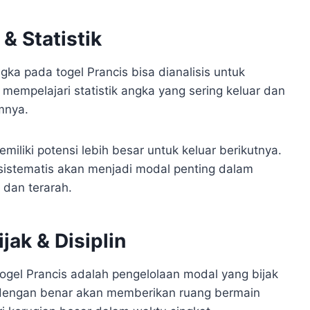
& Statistik
ngka pada togel Prancis bisa dianalisis untuk
empelajari statistik angka yang sering keluar dan
mnya.
iki potensi lebih besar untuk keluar berikutnya.
n sistematis akan menjadi modal penting dalam
 dan terarah.
ak & Disiplin
ogel Prancis adalah pengelolaan modal yang bijak
a dengan benar akan memberikan ruang bermain