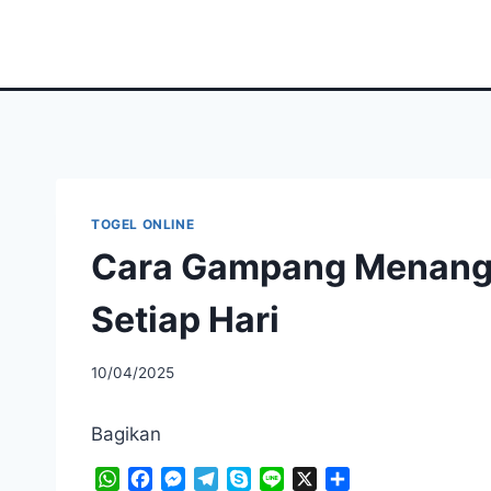
Skip
to
content
TOGEL ONLINE
Cara Gampang Menang B
Setiap Hari
10/04/2025
Bagikan
W
F
M
T
S
L
X
S