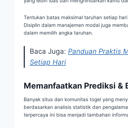
yang lebih luas dan menghindarkan kamu dar
Tentukan batas maksimal taruhan setiap hari
Disiplin dalam manajemen modal juga memba
dalam memilih angka taruhan.
Baca Juga:
Panduan Praktis 
Setiap Hari
Memanfaatkan Prediksi & 
Banyak situs dan komunitas togel yang meny
berdasarkan analisis statistik dan pengal
terpercaya ini bisa menjadi tambahan inform