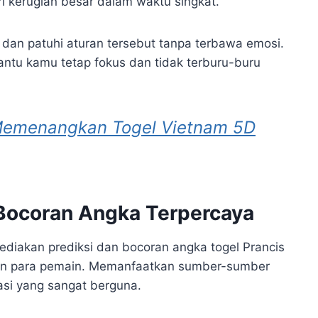
i kerugian besar dalam waktu singkat.
 dan patuhi aturan tersebut tanpa terbawa emosi.
ntu kamu tetap fokus dan tidak terburu-buru
Memenangkan Togel Vietnam 5D
Bocoran Angka Terpercaya
ediakan prediksi dan bocoran angka togel Prancis
aman para pemain. Memanfaatkan sumber-sumber
asi yang sangat berguna.