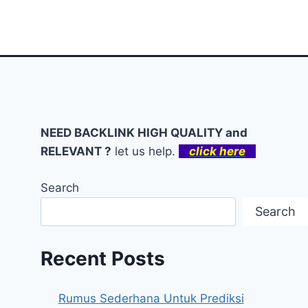
NEED BACKLINK HIGH QUALITY and
RELEVANT ?
let us help.
click here
Search
Search
Recent Posts
Rumus Sederhana Untuk Prediksi