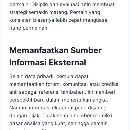
bermain. Disiplin dan evaluasi rutin membuat
strategi semakin matang. Pemain yang
konsisten biasanya lebih cepat menguasai
ritme permainan.
Memanfaatkan Sumber
Informasi Eksternal
Selain data pribadi, pemula dapat
memanfaatkan forum, komunitas, atau prediksi
ahli sebagai referensi tambahan. Ini memberi
perspektif baru dalam menentukan angka.
Namun, informasi eksternal perlu disaring
dengan bijak. Tidak semua sumber memiliki
dasar analisa yang kuat, sehingga pemain