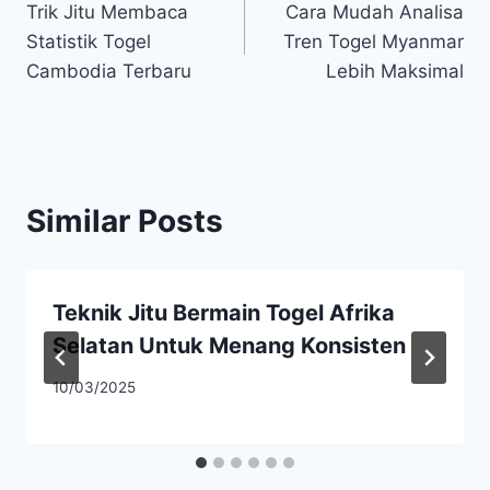
Trik Jitu Membaca
Cara Mudah Analisa
navigation
Statistik Togel
Tren Togel Myanmar
Cambodia Terbaru
Lebih Maksimal
Similar Posts
Teknik Jitu Bermain Togel Afrika
Selatan Untuk Menang Konsisten
10/03/2025