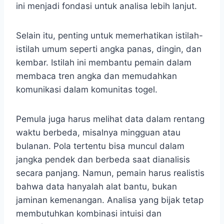
ini menjadi fondasi untuk analisa lebih lanjut.
Selain itu, penting untuk memerhatikan istilah-
istilah umum seperti angka panas, dingin, dan
kembar. Istilah ini membantu pemain dalam
membaca tren angka dan memudahkan
komunikasi dalam komunitas togel.
Pemula juga harus melihat data dalam rentang
waktu berbeda, misalnya mingguan atau
bulanan. Pola tertentu bisa muncul dalam
jangka pendek dan berbeda saat dianalisis
secara panjang. Namun, pemain harus realistis
bahwa data hanyalah alat bantu, bukan
jaminan kemenangan. Analisa yang bijak tetap
membutuhkan kombinasi intuisi dan