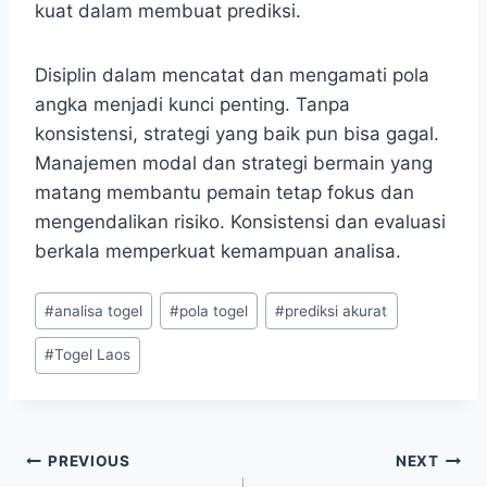
kuat dalam membuat prediksi.
Disiplin dalam mencatat dan mengamati pola
angka menjadi kunci penting. Tanpa
konsistensi, strategi yang baik pun bisa gagal.
Manajemen modal dan strategi bermain yang
matang membantu pemain tetap fokus dan
mengendalikan risiko. Konsistensi dan evaluasi
berkala memperkuat kemampuan analisa.
Post
#
analisa togel
#
pola togel
#
prediksi akurat
Tags:
#
Togel Laos
Post
PREVIOUS
NEXT