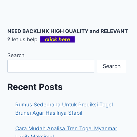
NEED BACKLINK HIGH QUALITY and RELEVANT
?
let us help.
click here
Search
Search
Recent Posts
Rumus Sederhana Untuk Prediksi Togel
Brunei Agar Hasilnya Stabil
Cara Mudah Analisa Tren Togel Myanmar
Lebih Maksimal