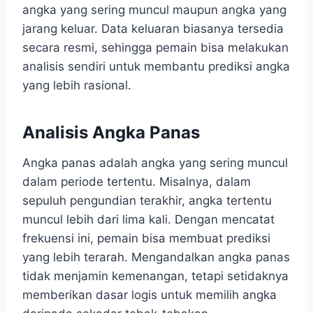
angka yang sering muncul maupun angka yang
jarang keluar. Data keluaran biasanya tersedia
secara resmi, sehingga pemain bisa melakukan
analisis sendiri untuk membantu prediksi angka
yang lebih rasional.
Analisis Angka Panas
Angka panas adalah angka yang sering muncul
dalam periode tertentu. Misalnya, dalam
sepuluh pengundian terakhir, angka tertentu
muncul lebih dari lima kali. Dengan mencatat
frekuensi ini, pemain bisa membuat prediksi
yang lebih terarah. Mengandalkan angka panas
tidak menjamin kemenangan, tetapi setidaknya
memberikan dasar logis untuk memilih angka