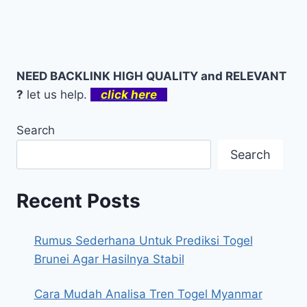
NEED BACKLINK HIGH QUALITY and RELEVANT
?
let us help.
click here
Search
Search
Recent Posts
Rumus Sederhana Untuk Prediksi Togel
Brunei Agar Hasilnya Stabil
Cara Mudah Analisa Tren Togel Myanmar