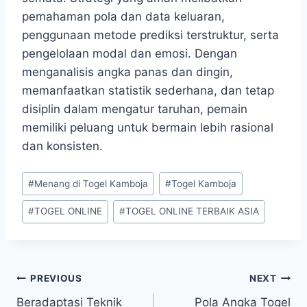
pemahaman pola dan data keluaran,
penggunaan metode prediksi terstruktur, serta
pengelolaan modal dan emosi. Dengan
menganalisis angka panas dan dingin,
memanfaatkan statistik sederhana, dan tetap
disiplin dalam mengatur taruhan, pemain
memiliki peluang untuk bermain lebih rasional
dan konsisten.
Post
#
Menang di Togel Kamboja
#
Togel Kamboja
Tags:
#
TOGEL ONLINE
#
TOGEL ONLINE TERBAIK ASIA
Post
PREVIOUS
NEXT
Beradaptasi Teknik
Pola Angka Togel