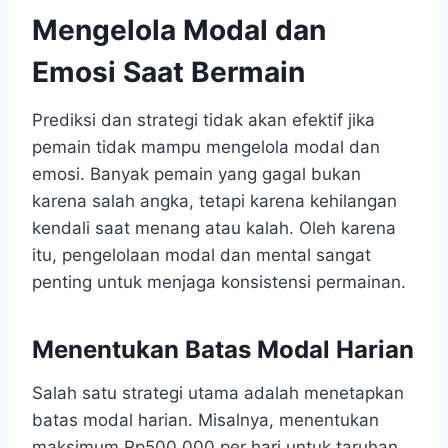
Mengelola Modal dan
Emosi Saat Bermain
Prediksi dan strategi tidak akan efektif jika
pemain tidak mampu mengelola modal dan
emosi. Banyak pemain yang gagal bukan
karena salah angka, tetapi karena kehilangan
kendali saat menang atau kalah. Oleh karena
itu, pengelolaan modal dan mental sangat
penting untuk menjaga konsistensi permainan.
Menentukan Batas Modal Harian
Salah satu strategi utama adalah menetapkan
batas modal harian. Misalnya, menentukan
maksimum Rp500.000 per hari untuk taruhan.