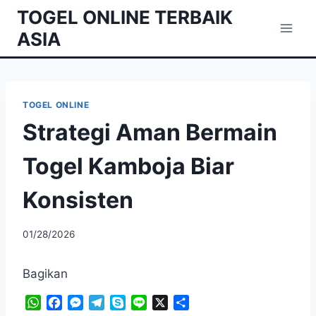
Skip
TOGEL ONLINE TERBAIK
to
ASIA
content
TOGEL ONLINE
Strategi Aman Bermain
Togel Kamboja Biar
Konsisten
01/28/2026
Bagikan
W
F
M
T
S
L
X
S