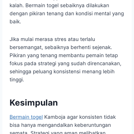
kalah. Bermain togel sebaiknya dilakukan
dengan pikiran tenang dan kondisi mental yang
baik.
Jika mulai merasa stres atau terlalu
bersemangat, sebaiknya berhenti sejenak.
Pikiran yang tenang membantu pemain tetap
fokus pada strategi yang sudah direncanakan,
sehingga peluang konsistensi menang lebih
tinggi.
Kesimpulan
Bermain togel
Kamboja agar konsisten tidak
bisa hanya mengandalkan keberuntungan
semata. Strategi yang aman melibatkan