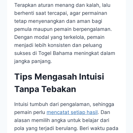
Terapkan aturan menang dan kalah, lalu
berhenti saat tercapai, agar permainan
tetap menyenangkan dan aman bagi
pemula maupun pemain berpengalaman.
Dengan modal yang terkelola, pemain
menjadi lebih konsisten dan peluang
sukses di Togel Bahama meningkat dalam
jangka panjang.
Tips Mengasah Intuisi
Tanpa Tebakan
Intuisi tumbuh dari pengalaman, sehingga
pemain perlu
mencatat setiap hasil
. Dan
alasan memilih angka untuk belajar dari
pola yang terjadi berulang. Beri waktu pada