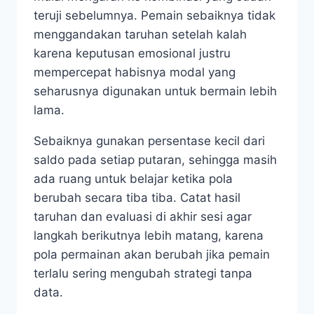
teruji sebelumnya. Pemain sebaiknya tidak
menggandakan taruhan setelah kalah
karena keputusan emosional justru
mempercepat habisnya modal yang
seharusnya digunakan untuk bermain lebih
lama.
Sebaiknya gunakan persentase kecil dari
saldo pada setiap putaran, sehingga masih
ada ruang untuk belajar ketika pola
berubah secara tiba tiba. Catat hasil
taruhan dan evaluasi di akhir sesi agar
langkah berikutnya lebih matang, karena
pola permainan akan berubah jika pemain
terlalu sering mengubah strategi tanpa
data.