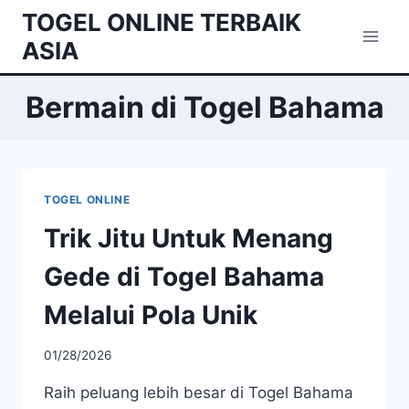
Skip
TOGEL ONLINE TERBAIK
to
ASIA
content
Bermain di Togel Bahama
TOGEL ONLINE
Trik Jitu Untuk Menang
Gede di Togel Bahama
Melalui Pola Unik
01/28/2026
Raih peluang lebih besar di Togel Bahama