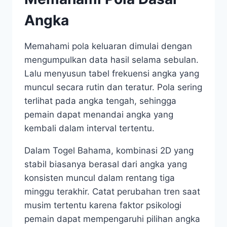
Angka
Memahami pola keluaran dimulai dengan
mengumpulkan data hasil selama sebulan.
Lalu menyusun tabel frekuensi angka yang
muncul secara rutin dan teratur. Pola sering
terlihat pada angka tengah, sehingga
pemain dapat menandai angka yang
kembali dalam interval tertentu.
Dalam Togel Bahama, kombinasi 2D yang
stabil biasanya berasal dari angka yang
konsisten muncul dalam rentang tiga
minggu terakhir. Catat perubahan tren saat
musim tertentu karena faktor psikologi
pemain dapat mempengaruhi pilihan angka