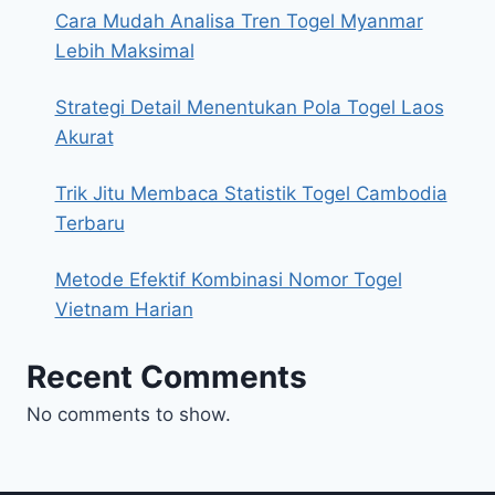
Cara Mudah Analisa Tren Togel Myanmar
Lebih Maksimal
Strategi Detail Menentukan Pola Togel Laos
Akurat
Trik Jitu Membaca Statistik Togel Cambodia
Terbaru
Metode Efektif Kombinasi Nomor Togel
Vietnam Harian
Recent Comments
No comments to show.