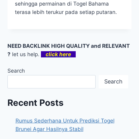
sehingga permainan di Togel Bahama
terasa lebih terukur pada setiap putaran.
NEED BACKLINK HIGH QUALITY and RELEVANT
?
let us help.
click here
Search
Search
Recent Posts
Rumus Sederhana Untuk Prediksi Togel
Brunei Agar Hasilnya Stabil