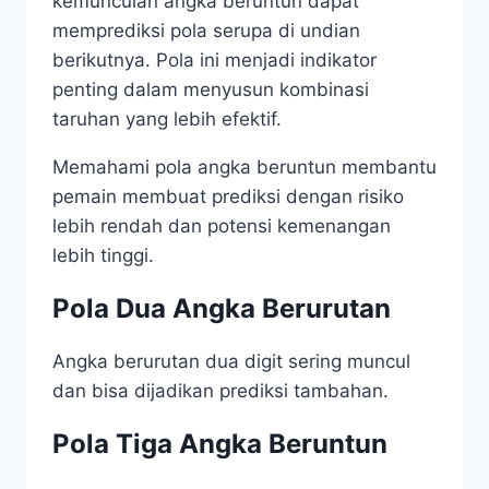
kemunculan angka beruntun dapat
memprediksi pola serupa di undian
berikutnya. Pola ini menjadi indikator
penting dalam menyusun kombinasi
taruhan yang lebih efektif.
Memahami pola angka beruntun membantu
pemain membuat prediksi dengan risiko
lebih rendah dan potensi kemenangan
lebih tinggi.
Pola Dua Angka Berurutan
Angka berurutan dua digit sering muncul
dan bisa dijadikan prediksi tambahan.
Pola Tiga Angka Beruntun