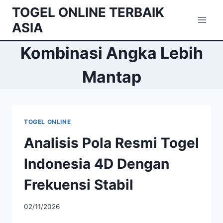
Skip
TOGEL ONLINE TERBAIK
to
ASIA
content
Kombinasi Angka Lebih
Mantap
TOGEL ONLINE
Analisis Pola Resmi Togel
Indonesia 4D Dengan
Frekuensi Stabil
02/11/2026