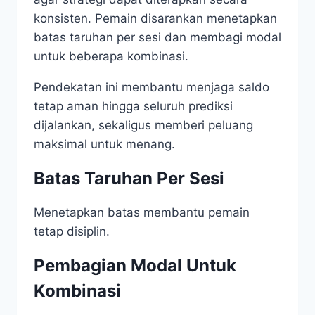
konsisten. Pemain disarankan menetapkan
batas taruhan per sesi dan membagi modal
untuk beberapa kombinasi.
Pendekatan ini membantu menjaga saldo
tetap aman hingga seluruh prediksi
dijalankan, sekaligus memberi peluang
maksimal untuk menang.
Batas Taruhan Per Sesi
Menetapkan batas membantu pemain
tetap disiplin.
Pembagian Modal Untuk
Kombinasi