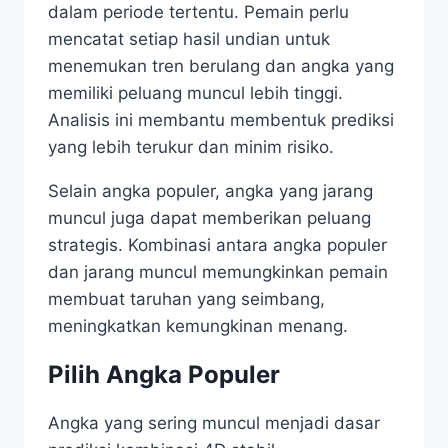
dalam periode tertentu. Pemain perlu
mencatat setiap hasil undian untuk
menemukan tren berulang dan angka yang
memiliki peluang muncul lebih tinggi.
Analisis ini membantu membentuk prediksi
yang lebih terukur dan minim risiko.
Selain angka populer, angka yang jarang
muncul juga dapat memberikan peluang
strategis. Kombinasi antara angka populer
dan jarang muncul memungkinkan pemain
membuat taruhan yang seimbang,
meningkatkan kemungkinan menang.
Pilih Angka Populer
Angka yang sering muncul menjadi dasar