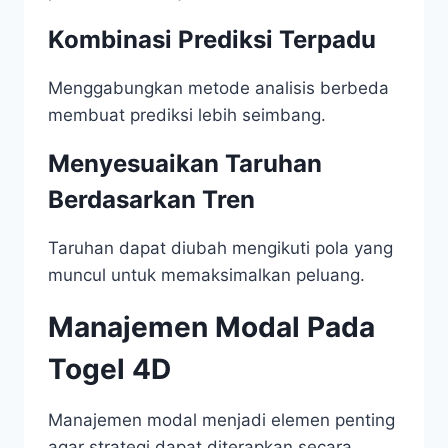
Kombinasi Prediksi Terpadu
Menggabungkan metode analisis berbeda
membuat prediksi lebih seimbang.
Menyesuaikan Taruhan
Berdasarkan Tren
Taruhan dapat diubah mengikuti pola yang
muncul untuk memaksimalkan peluang.
Manajemen Modal Pada
Togel 4D
Manajemen modal menjadi elemen penting
agar strategi dapat diterapkan secara