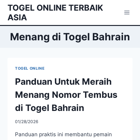
Skip
TOGEL ONLINE TERBAIK
to
ASIA
content
Menang di Togel Bahrain
TOGEL ONLINE
Panduan Untuk Meraih
Menang Nomor Tembus
di Togel Bahrain
01/28/2026
Panduan praktis ini membantu pemain