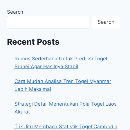
Search
Search
Recent Posts
Rumus Sederhana Untuk Prediksi Togel
Brunei Agar Hasilnya Stabil
Cara Mudah Analisa Tren Togel Myanmar
Lebih Maksimal
Strategi Detail Menentukan Pola Togel Laos
Akurat
Trik Jitu Membaca Statistik Togel Cambodia