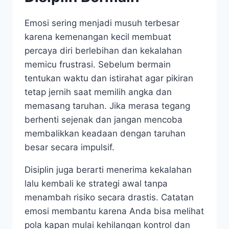
Emosi sering menjadi musuh terbesar
karena kemenangan kecil membuat
percaya diri berlebihan dan kekalahan
memicu frustrasi. Sebelum bermain
tentukan waktu dan istirahat agar pikiran
tetap jernih saat memilih angka dan
memasang taruhan. Jika merasa tegang
berhenti sejenak dan jangan mencoba
membalikkan keadaan dengan taruhan
besar secara impulsif.
Disiplin juga berarti menerima kekalahan
lalu kembali ke strategi awal tanpa
menambah risiko secara drastis. Catatan
emosi membantu karena Anda bisa melihat
pola kapan mulai kehilangan kontrol dan