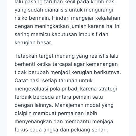
lalu pasang taruhan kecil pada kombinasi
yang sudah dianalisis untuk mengurangi
risiko bermain. Hindari mengejar kekalahan
dengan meningkatkan jumlah karena hal ini
sering memicu keputusan impulsif dan
kerugian besar.
Tetapkan target menang yang realistis lalu
berhenti ketika tercapai agar kemenangan
tidak berubah menjadi kerugian berikutnya.
Catat hasil setiap taruhan untuk
mengevaluasi pola pribadi karena strategi
terbaik berbeda antara pemain satu
dengan lainnya. Manajemen modal yang
disiplin membuat permainan lebih
menyenangkan dan membantu menjaga
fokus pada angka dan peluang sehari.