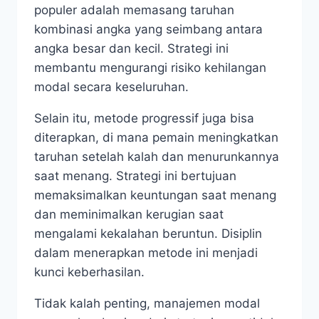
populer adalah memasang taruhan
kombinasi angka yang seimbang antara
angka besar dan kecil. Strategi ini
membantu mengurangi risiko kehilangan
modal secara keseluruhan.
Selain itu, metode progressif juga bisa
diterapkan, di mana pemain meningkatkan
taruhan setelah kalah dan menurunkannya
saat menang. Strategi ini bertujuan
memaksimalkan keuntungan saat menang
dan meminimalkan kerugian saat
mengalami kekalahan beruntun. Disiplin
dalam menerapkan metode ini menjadi
kunci keberhasilan.
Tidak kalah penting, manajemen modal