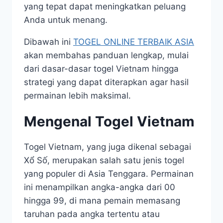
yang tepat dapat meningkatkan peluang
Anda untuk menang.
Dibawah ini
TOGEL ONLINE TERBAIK ASIA
akan membahas panduan lengkap, mulai
dari dasar-dasar togel Vietnam hingga
strategi yang dapat diterapkan agar hasil
permainan lebih maksimal.
Mengenal Togel Vietnam
Togel Vietnam, yang juga dikenal sebagai
Xổ Số, merupakan salah satu jenis togel
yang populer di Asia Tenggara. Permainan
ini menampilkan angka-angka dari 00
hingga 99, di mana pemain memasang
taruhan pada angka tertentu atau