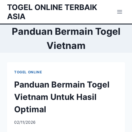
Skip
TOGEL ONLINE TERBAIK
to
ASIA
content
Panduan Bermain Togel
Vietnam
TOGEL ONLINE
Panduan Bermain Togel
Vietnam Untuk Hasil
Optimal
02/11/2026