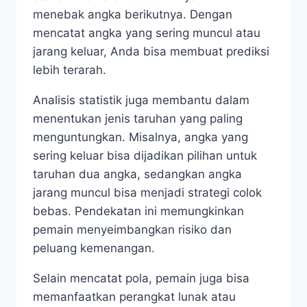
menebak angka berikutnya. Dengan
mencatat angka yang sering muncul atau
jarang keluar, Anda bisa membuat prediksi
lebih terarah.
Analisis statistik juga membantu dalam
menentukan jenis taruhan yang paling
menguntungkan. Misalnya, angka yang
sering keluar bisa dijadikan pilihan untuk
taruhan dua angka, sedangkan angka
jarang muncul bisa menjadi strategi colok
bebas. Pendekatan ini memungkinkan
pemain menyeimbangkan risiko dan
peluang kemenangan.
Selain mencatat pola, pemain juga bisa
memanfaatkan perangkat lunak atau