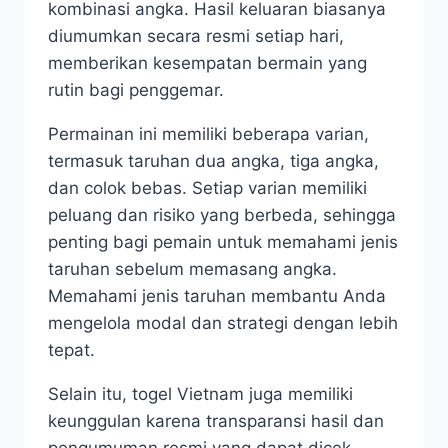
kombinasi angka. Hasil keluaran biasanya
diumumkan secara resmi setiap hari,
memberikan kesempatan bermain yang
rutin bagi penggemar.
Permainan ini memiliki beberapa varian,
termasuk taruhan dua angka, tiga angka,
dan colok bebas. Setiap varian memiliki
peluang dan risiko yang berbeda, sehingga
penting bagi pemain untuk memahami jenis
taruhan sebelum memasang angka.
Memahami jenis taruhan membantu Anda
mengelola modal dan strategi dengan lebih
tepat.
Selain itu, togel Vietnam juga memiliki
keunggulan karena transparansi hasil dan