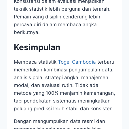
Konsistensi dalam evaluasi menjadikan
teknik statistik lebih berguna dan terarah.
Pemain yang disiplin cenderung lebih
percaya diri dalam membaca angka
berikutnya.
Kesimpulan
Membaca statistik
Togel Cambodia
terbaru
memerlukan kombinasi pengumpulan data,
analisis pola, strategi angka, manajemen
modal, dan evaluasi rutin. Tidak ada
metode yang 100% menjamin kemenangan,
tapi pendekatan sistematis meningkatkan
peluang prediksi lebih stabil dan konsisten.
Dengan mengumpulkan data resmi dan