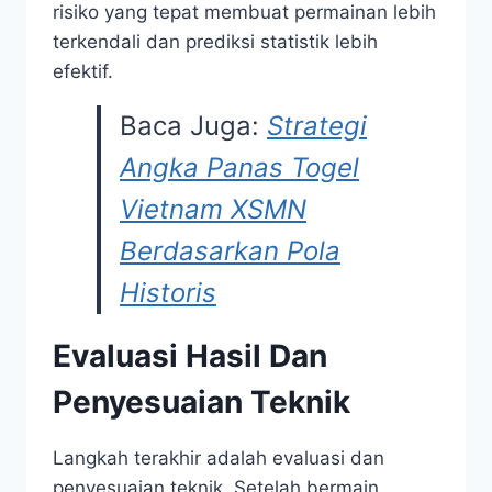
risiko yang tepat membuat permainan lebih
terkendali dan prediksi statistik lebih
efektif.
Baca Juga:
Strategi
Angka Panas Togel
Vietnam XSMN
Berdasarkan Pola
Historis
Evaluasi Hasil Dan
Penyesuaian Teknik
Langkah terakhir adalah evaluasi dan
penyesuaian teknik. Setelah bermain