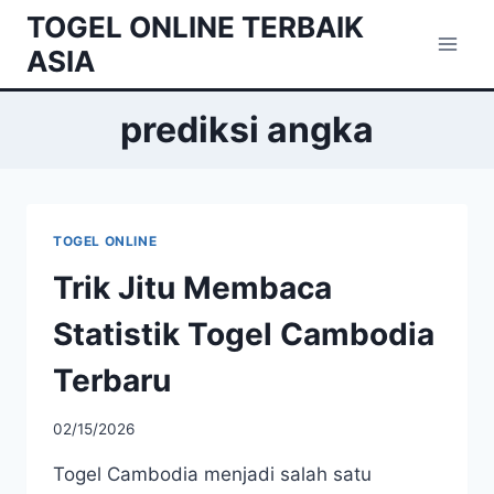
Skip
TOGEL ONLINE TERBAIK
to
ASIA
content
prediksi angka
TOGEL ONLINE
Trik Jitu Membaca
Statistik Togel Cambodia
Terbaru
02/15/2026
Togel Cambodia menjadi salah satu