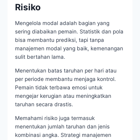
Risiko
Mengelola modal adalah bagian yang
sering diabaikan pemain. Statistik dan pola
bisa membantu prediksi, tapi tanpa
manajemen modal yang baik, kemenangan
sulit bertahan lama.
Menentukan batas taruhan per hari atau
per periode membantu menjaga kontrol.
Pemain tidak terbawa emosi untuk
mengejar kerugian atau meningkatkan
taruhan secara drastis.
Memahami risiko juga termasuk
menentukan jumlah taruhan dan jenis
kombinasi angka. Strategi manajemen