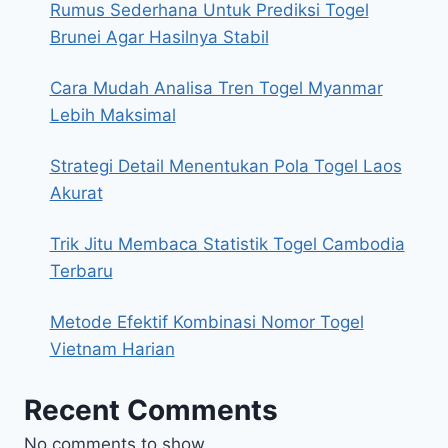
Rumus Sederhana Untuk Prediksi Togel
Brunei Agar Hasilnya Stabil
Cara Mudah Analisa Tren Togel Myanmar
Lebih Maksimal
Strategi Detail Menentukan Pola Togel Laos
Akurat
Trik Jitu Membaca Statistik Togel Cambodia
Terbaru
Metode Efektif Kombinasi Nomor Togel
Vietnam Harian
Recent Comments
No comments to show.