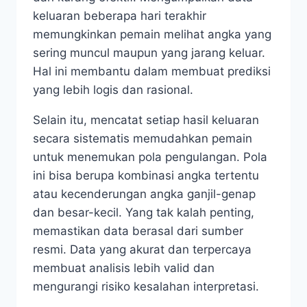
keluaran beberapa hari terakhir
memungkinkan pemain melihat angka yang
sering muncul maupun yang jarang keluar.
Hal ini membantu dalam membuat prediksi
yang lebih logis dan rasional.
Selain itu, mencatat setiap hasil keluaran
secara sistematis memudahkan pemain
untuk menemukan pola pengulangan. Pola
ini bisa berupa kombinasi angka tertentu
atau kecenderungan angka ganjil-genap
dan besar-kecil. Yang tak kalah penting,
memastikan data berasal dari sumber
resmi. Data yang akurat dan terpercaya
membuat analisis lebih valid dan
mengurangi risiko kesalahan interpretasi.