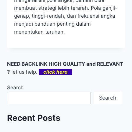
menganalisis pola angka, pemain bisa
membuat strategi lebih terarah. Pola ganjil-
genap, tinggi-rendah, dan frekuensi angka
menjadi panduan penting dalam
menentukan taruhan.
NEED BACKLINK HIGH QUALITY and RELEVANT
?
let us help.
click here
Search
Search
Recent Posts