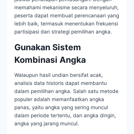
memahami mekanisme secara menyeluruh,
peserta dapat membuat perencanaan yang
lebih baik, termasuk menentukan frekuensi
partisipasi dan strategi pemilihan angka.
Gunakan Sistem
Kombinasi Angka
Walaupun hasil undian bersifat acak,
analisis data historis dapat membantu
dalam pemilihan angka. Salah satu metode
populer adalah memanfaatkan angka
panas, yaitu angka yang sering muncul
dalam periode tertentu, dan angka dingin,
angka yang jarang muncul.