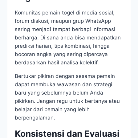
Komunitas pemain togel di media sosial,
forum diskusi, maupun grup WhatsApp
sering menjadi tempat berbagi informasi
berharga. Di sana anda bisa mendapatkan
prediksi harian, tips kombinasi, hingga
bocoran angka yang sering dipercaya
berdasarkan hasil analisa kolektif.
Bertukar pikiran dengan sesama pemain
dapat membuka wawasan dan strategi
baru yang sebelumnya belum Anda
pikirkan. Jangan ragu untuk bertanya atau
belajar dari pemain yang lebih
berpengalaman.
Konsistensi dan Evaluasi