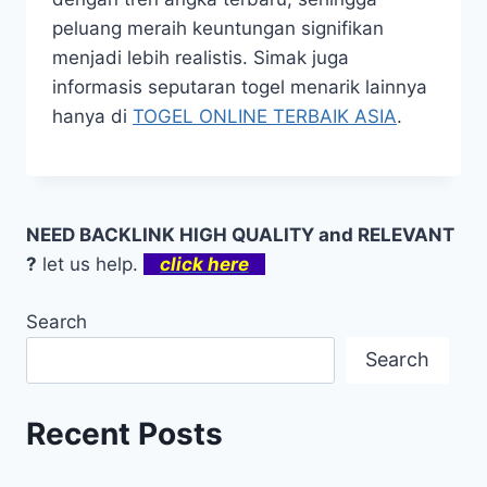
peluang meraih keuntungan signifikan
menjadi lebih realistis. Simak juga
informasis seputaran togel menarik lainnya
hanya di
TOGEL ONLINE TERBAIK ASIA
.
NEED BACKLINK HIGH QUALITY and RELEVANT
?
let us help.
click here
Search
Search
Recent Posts