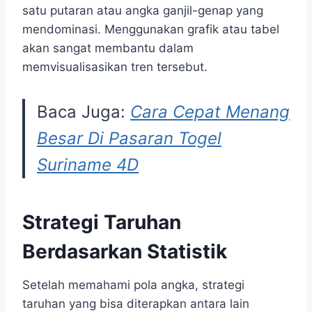
satu putaran atau angka ganjil-genap yang
mendominasi. Menggunakan grafik atau tabel
akan sangat membantu dalam
memvisualisasikan tren tersebut.
Baca Juga:
Cara Cepat Menang
Besar Di Pasaran Togel
Suriname 4D
Strategi Taruhan
Berdasarkan Statistik
Setelah memahami pola angka, strategi
taruhan yang bisa diterapkan antara lain