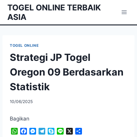
Skip
TOGEL ONLINE TERBAIK
to
ASIA
content
TOGEL ONLINE
Strategi JP Togel
Oregon 09 Berdasarkan
Statistik
10/06/2025
Bagikan
W
F
M
T
S
L
X
S