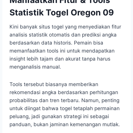
Manfaatkan Fitur & Tools
Statistik Togel Oregon 09
Kini banyak situs togel yang menyediakan fitur
analisis statistik otomatis dan prediksi angka
berdasarkan data historis. Pemain bisa
memanfaatkan tools ini untuk mendapatkan
insight lebih tajam dan akurat tanpa harus
menganalisis manual.
Tools tersebut biasanya memberikan
rekomendasi angka berdasarkan perhitungan
probabilitas dan tren terbaru. Namun, penting
untuk diingat bahwa togel tetaplah permainan
peluang, jadi gunakan strategi ini sebagai
panduan, bukan jaminan kemenangan mutlak.