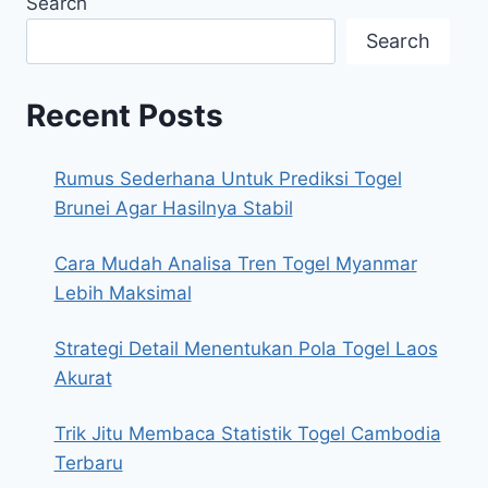
Search
Search
Recent Posts
Rumus Sederhana Untuk Prediksi Togel
Brunei Agar Hasilnya Stabil
Cara Mudah Analisa Tren Togel Myanmar
Lebih Maksimal
Strategi Detail Menentukan Pola Togel Laos
Akurat
Trik Jitu Membaca Statistik Togel Cambodia
Terbaru